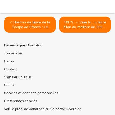
< 16èmes de finale de la
TNTV : « Ciné Nui » fait le
Coupe de France : Le
bilan du meilleur de 2021 !
match opposant Vannes au
>
PSG est à suivre sur
Guadeloupe la 1ère !
Hébergé par Overblog
Top articles
Pages
Contact
Signaler un abus
C.G.U.
Cookies et données personnelles
Préférences cookies
Voir le profil de Jonathan sur le portail Overblog