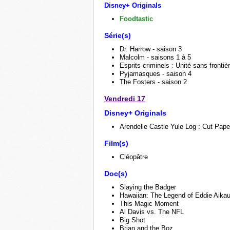
Disney+ Originals
Foodtastic
Série(s)
Dr. Harrow - saison 3
Malcolm - saisons 1 à 5
Esprits criminels : Unité sans frontiè
Pyjamasques - saison 4
The Fosters - saison 2
Vendredi 17
Disney
+ Originals
Arendelle Castle Yule Log : Cut Pape
Film(s)
Cléopâtre
Doc(s)
Slaying the Badger
Hawaiian: The Legend of Eddie Aika
This Magic Moment
Al Davis vs. The NFL
Big Shot
Brian and the Boz