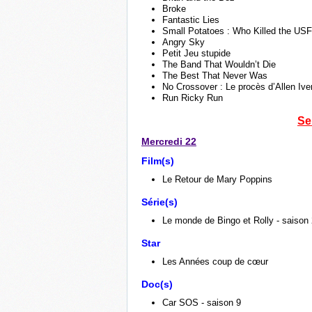
Broke
Fantastic Lies
Small Potatoes : Who Killed the USF
Angry Sky
Petit Jeu stupide
The Band That Wouldn’t Die
The Best That Never Was
No Crossover : Le procès d’Allen Ive
Run Ricky Run
Se
Mercredi 22
Film(s)
Le Retour de Mary Poppins
Série(s)
Le monde de Bingo et Rolly - saison
Star
Les Années coup de cœur
Doc(s)
Car SOS - saison 9