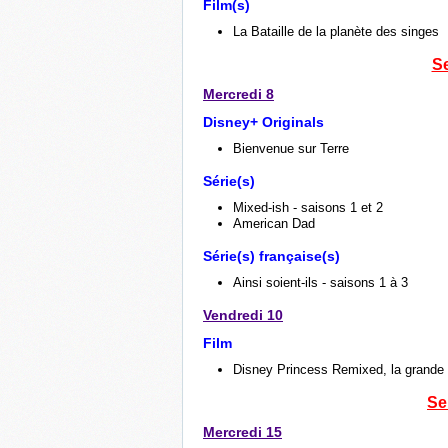
Film(s)
La Bataille de la planète des singes
S
Mercredi 8
Disney+ Originals
Bienvenue sur Terre
Série(s)
Mixed-ish - saisons 1 et 2
American Dad
Série(s) française(s)
Ainsi soient-ils - saisons 1 à 3
Vendredi 10
Film
Disney Princess Remixed, la grande 
Se
Mercredi 15