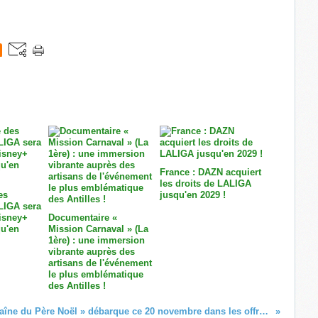
France : DAZN acquiert
les droits de LALIGA
es
jusqu'en 2029 !
LIGA sera
Disney+
Documentaire «
u'en
Mission Carnaval » (La
1ère) : une immersion
vibrante auprès des
artisans de l'événement
le plus emblématique
des Antilles !
« La Chaîne du Père Noël » débarque ce 20 novembre dans les offres de la TV d'Orange en Outre-Mer !