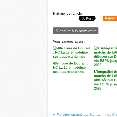
Partager cet article
Repost
0
S'inscrire à la newsletter
Vous aimerez aussi :
48e Foire de Bourail :
NC La 1ère mobilise
ses quatre antennes !
L'intégralité d
matchs de LA
diffusée sur 
via ESPN jusq
2029 !
Molotov racheté par l'américain FuboTV !