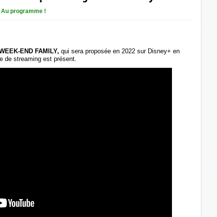
n
Au programme !
WEEK-END FAMILY,
qui sera proposée en 2022 sur Disney+ en
ce de streaming est présent.