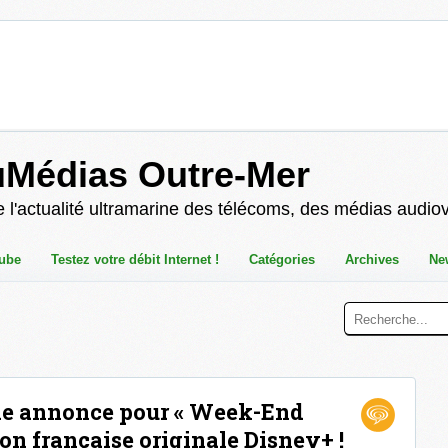
uMédias Outre-Mer
 l'actualité ultramarine des télécoms, des médias audio
ube
Testez votre débit Internet !
Catégories
Archives
Ne
nde annonce pour « Week-End
on française originale Disney+ !