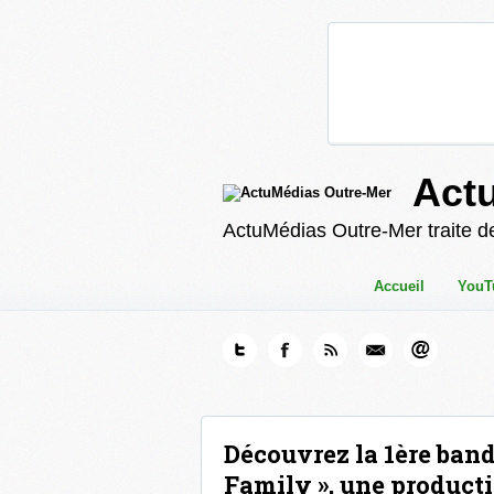
Act
ActuMédias Outre-Mer traite de
Accueil
YouT
Découvrez la 1ère ba
Family », une producti