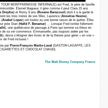
OUR MONTPARNASSE INFERNALE) est Fred, le père de famille
rrésistible. Eternel blagueur, il gère comme il peut Clara 15 ans
e Dreyfus
) et Romy 9 ans (
Roxane Barazzuol
) dont il a la garde le
nt les trois mères de ses filles, Laurence (
Annelise Hesme
),
 (
Anabel Lopez
) ont toutes eu une bonne raison de le quitter. Elles
ur pote Stan (
Hafid F. Benamar
) … Lorsque Fred tombe follement
llé
), une québécoise de passage à Paris qui termine sa thèse en
ape de sa vie commence. Emmanuelle, pas toujours aidée par les
di
), devra s’éloigner des livres et de la théorie pour gérer « en vrai »
x de Fred incluses !
isée par
Pierre-François Martin-Laval
(GASTON LAGAFFE, LES
(CIGARETTES ET CHOCOLAT CHAUD).
The Walt Disney Company France