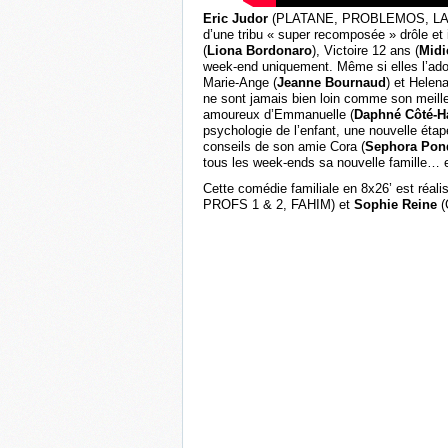
Eric Judor
(PLATANE, PROBLEMOS, LA T
d’une tribu « super recomposée » drôle et i
(
Liona Bordonaro
), Victoire 12 ans (
Midi
week-end uniquement. Même si elles l’adore
Marie-Ange (
Jeanne Bournaud
) et Helena
ne sont jamais bien loin comme son meille
amoureux d’Emmanuelle (
Daphné Côté-Ha
psychologie de l’enfant, une nouvelle ét
conseils de son amie Cora (
Sephora Pon
tous les week-ends sa nouvelle famille… e
Cette comédie familiale en 8x26’ est réal
PROFS 1 & 2, FAHIM) et
Sophie Reine