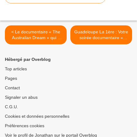
< Le documentaire « The
Guadeloupe La 1ère : Votre
Australian Dream » qui a
soirée documentaire «
remporté le prix du public
Horizons » revient sur une
lors du 17e FIFO est à
jeunesse guadeloupéenne
(re)voir sur NC La 1ère !
désenchantée ! >
Hébergé par Overblog
Top articles
Pages
Contact
Signaler un abus
C.G.U.
Cookies et données personnelles
Préférences cookies
Voir le profil de Jonathan sur le portail Overblog