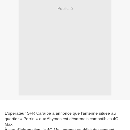
Publicité
L'opérateur SFR Caraïbe a annoncé que l'antenne située au
quartier « Perrin » aux Abymes est désormais compatibles 4G
Max.
À titre d'information, la 4G Max permet un débit descendant