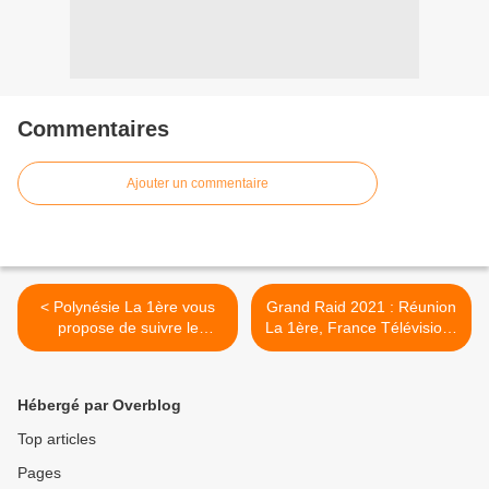
Commentaires
Ajouter un commentaire
< Polynésie La 1ère vous
Grand Raid 2021 : Réunion
propose de suivre le
La 1ère, France Télévisions
concert solidaire d'Octobre
et Globecast ont
Rose !
expérimenté la diffusion en
4K ! >
Hébergé par Overblog
Top articles
Pages