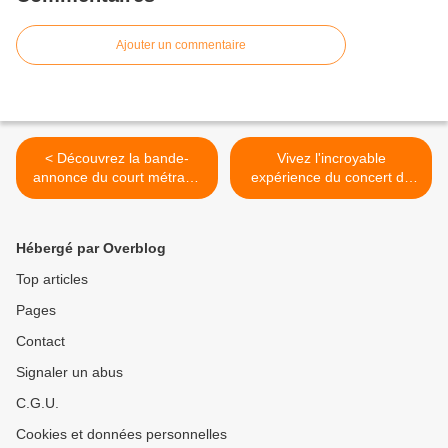
Ajouter un commentaire
< Découvrez la bande-
Vivez l'incroyable
annonce du court métrage
expérience du concert de
« Bienvenue chez Doug »
Billie Eilish dans « Happier
en exclusivité sur Disney+ à
than Ever : Lettre d’amour à
partir d'aujourd'hui !
Los Angeles » en
Hébergé par Overblog
exclusivité sur Disney+, dès
vendredi ! >
Top articles
Pages
Contact
Signaler un abus
C.G.U.
Cookies et données personnelles