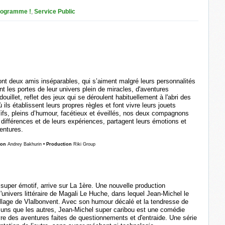
rogramme !
,
Service Public
sont deux amis inséparables, qui s’aiment malgré leurs personnalités
t les portes de leur univers plein de miracles, d'aventures
illet, reflet des jeux qui se déroulent habituellement à l'abri des
ils établissent leurs propres règles et font vivre leurs jouets
 Vifs, pleins d’humour, facétieux et éveillés, nos deux compagnons
différences et de leurs expériences, partagent leurs émotions et
ventures.
ion
Andrey Bakhurin
• Production
Riki Group
super émotif, arrive sur La 1ère. Une nouvelle production
'univers littéraire de Magali Le Huche, dans lequel Jean-Michel le
 village de Vlalbonvent. Avec son humour décalé et la tendresse de
 uns que les autres, Jean-Michel super caribou est une comédie
re des aventures faites de questionnements et d'entraide. Une série