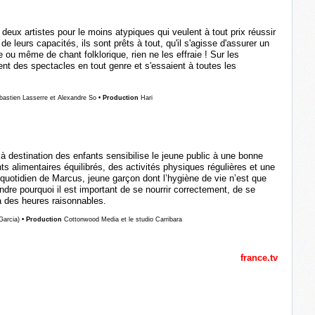
t deux artistes pour le moins atypiques qui veulent à tout prix réussir
e leurs capacités, ils sont prêts à tout, qu'il s'agisse d'assurer un
ou même de chant folklorique, rien ne les effraie ! Sur les
ent des spectacles en tout genre et s'essaient à toutes les
bastien Lasserre et Alexandre So
• Production
Hari
 à destination des enfants sensibilise le jeune public à une bonne
s alimentaires équilibrés, des activités physiques régulières et une
 quotidien de Marcus, jeune garçon dont l’hygiène de vie n’est que
dre pourquoi il est important de se nourrir correctement, de se
à des heures raisonnables.
Garcia)
• Production
Cottonwood Media et le studio Carribara
france.tv