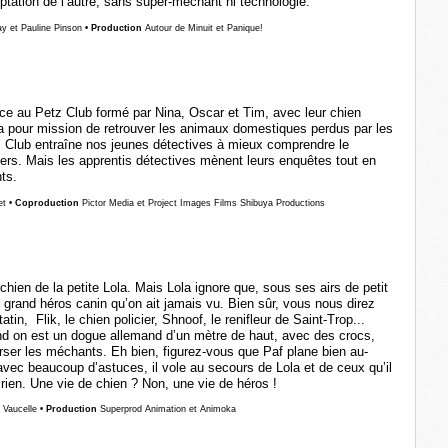
ptation de l’autre, sans super-méchant ni technologie.
y et Pauline Pinson
• Production
Autour de Minuit et Panique!
 au Petz Club formé par Nina, Oscar et Tim, avec leur chien
a pour mission de retrouver les animaux domestiques perdus par les
z Club entraîne nos jeunes détectives à mieux comprendre le
rs. Mais les apprentis détectives mènent leurs enquêtes tout en
nts.
et
• Coproduction
Pictor Media et Project Images Films Shibuya Productions
e chien de la petite Lola. Mais Lola ignore que, sous ses airs de petit
s grand héros canin qu’on ait jamais vu. Bien sûr, vous nous direz
atin, Flik, le chien policier, Shnoof, le renifleur de Saint-Trop...
and on est un dogue allemand d’un mètre de haut, avec des crocs,
urser les méchants. Eh bien, figurez-vous que Paf plane bien au-
ec beaucoup d’astuces, il vole au secours de Lola et de ceux qu’il
rien. Une vie de chien ? Non, une vie de héros !
 Vaucelle
• Production
Superprod Animation et Animoka