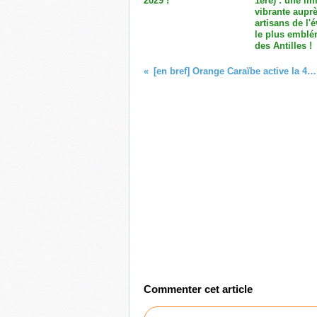
2029 !
1ère) : une i
vibrante aupr
artisans de l
le plus emblé
des Antilles !
[en bref] Orange Caraïbe active la 4G dans deux communes de Guyane !
Commenter cet article