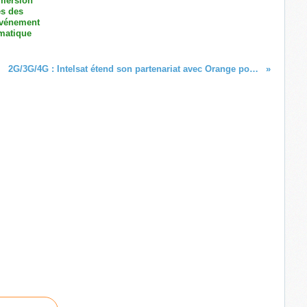
mmersion
ès des
'événement
matique
2G/3G/4G : Intelsat étend son partenariat avec Orange pour fournir des services de backhaul cellulaire en Guyane !