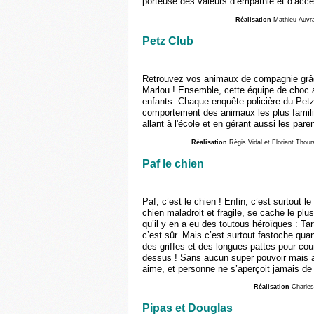
porteuse des valeurs d’empathie et d’acce
Réalisation
Mathieu Auvra
Petz Club
Retrouvez vos animaux de compagnie grâce
Marlou ! Ensemble, cette équipe de choc 
enfants. Chaque enquête policière du Pet
comportement des animaux les plus familie
allant à l'école et en gérant aussi les pare
Réalisation
Régis Vidal et Floriant Thour
Paf le chien
Paf, c’est le chien ! Enfin, c’est surtout l
chien maladroit et fragile, se cache le plu
qu’il y en a eu des toutous héroïques : Tart
c’est sûr. Mais c’est surtout fastoche qu
des griffes et des longues pattes pour co
dessus ! Sans aucun super pouvoir mais av
aime, et personne ne s’aperçoit jamais de 
Réalisation
Charles
Pipas et Douglas