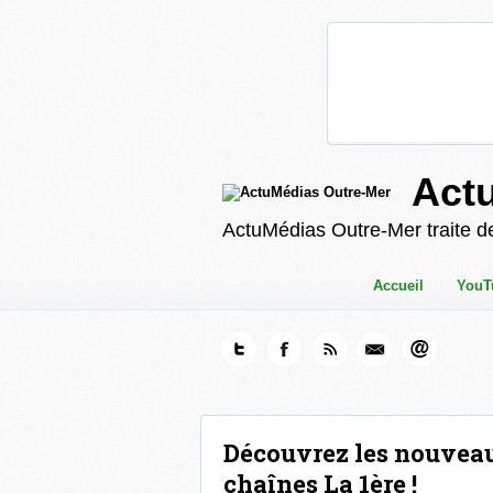
Act
ActuMédias Outre-Mer traite de
Accueil
YouT
Découvrez les nouveaut
chaînes La 1ère !