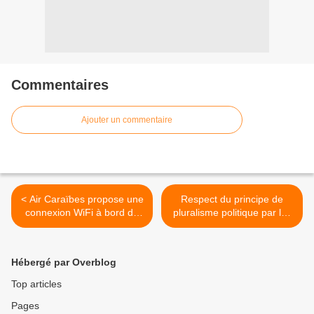
Commentaires
Ajouter un commentaire
< Air Caraïbes propose une
Respect du principe de
connexion WiFi à bord de
pluralisme politique par les
sa flotte d'Airbus A350-900
médias audiovisuels
et A350-1000 !
diffusés en Guadeloupe :
Le CSA répond à une
Hébergé par Overblog
saisine ! >
Top articles
Pages