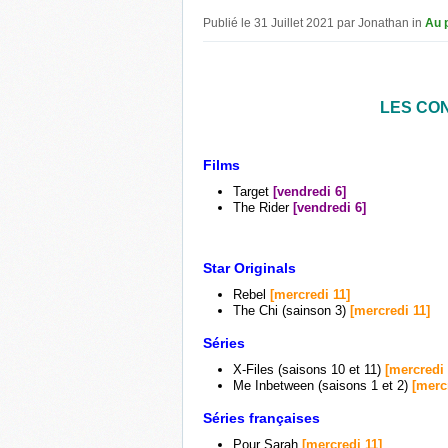
Publié le 31 Juillet 2021 par Jonathan in
Au 
LES CO
Films
Target
[vendredi 6]
The Rider
[vendredi 6]
Star Originals
Rebel
[mercredi 11]
The Chi (sainson 3)
[mercredi 11]
Séries
X-Files (saisons 10 et 11)
[mercredi 
Me Inbetween (saisons 1 et 2)
[merc
Séries françaises
Pour Sarah
[mercredi 11]