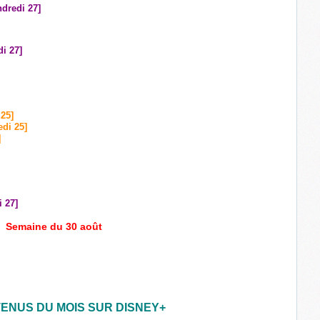
ndredi 27]
di 27]
 25]
edi 25]
]
i 27]
Semaine du 30 août
ENUS DU MOIS SUR DISNEY+