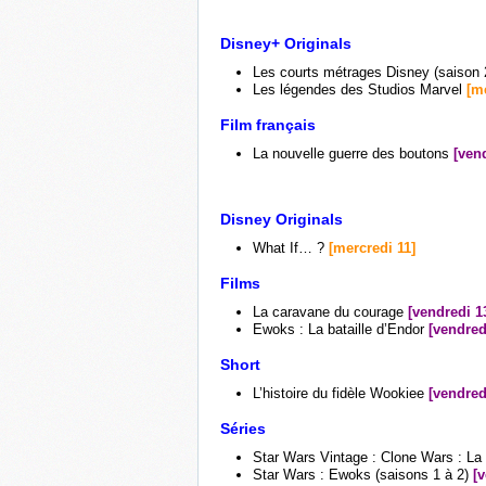
Disney+ Originals
Les courts métrages Disney (saison
Les légendes des Studios Marvel
[m
Film français
La nouvelle guerre des boutons
[ven
Disney Originals
What If… ?
[mercredi 11]
Films
La caravane du courage
[vendredi 1
Ewoks : La bataille d’Endor
[vendred
Short
L’histoire du fidèle Wookiee
[vendred
Séries
Star Wars Vintage : Clone Wars : La
Star Wars : Ewoks (saisons 1 à 2)
[