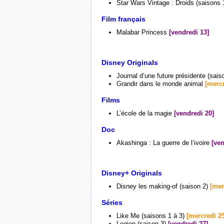
Star Wars Vintage : Droids (saisons 
Film français
Malabar Princess
[vendredi 13]
Disney Originals
Journal d’une future présidente (sais
Grandir dans le monde animal
[mercr
Films
L’école de la magie
[vendredi 20]
Doc
Akashinga : La guerre de l’ivoire
[ven
Disney+ Originals
Disney les making-of (saison 2)
[mer
Séries
Like Me (saisons 1 à 3)
[mercredi 25
Legion (saison 3)
[vendredi 27]