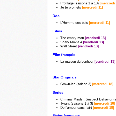
Profilage (saisons 1 à 10)
[mercredi 
Je te promets
[mercredi 11]
Doc
L'Homme des bois
[mercredi 11]
Films
The empty man
[vendredi 13]
Scary Movie 4
[vendredi 13]
Wall Street
[vendredi 13]
Film français
La maison du bonheur
[vendredi 13]
Star Originals
Grown-ish (saison 3)
[mercredi 18]
Séries
Criminal Minds : Suspect Behavior (
Tyrant (saisons 1 à 3)
[mercredi 18]
De l’amour dans l’air)
[mercredi 18]
Séries françaises