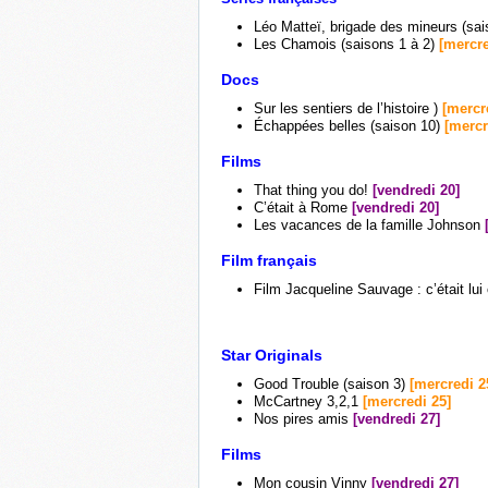
Léo Matteï, brigade des mineurs (sa
Les Chamois (saisons 1 à 2)
[mercre
Docs
Sur les sentiers de l’histoire )
[mercr
Échappées belles (saison 10)
[mercr
Films
That thing you do!
[vendredi 20]
C’était à Rome
[vendredi 20]
Les vacances de la famille Johnson
Film français
Film Jacqueline Sauvage : c’était lu
Star Originals
Good Trouble (saison 3)
[mercredi 2
McCartney 3,2,1
[mercredi 25]
Nos pires amis
[vendredi 27]
Films
Mon cousin Vinny
[vendredi 27]