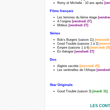
Romy et Michelle : 10 ans après
[ve
Films français
Les femmes du 6ème étage
[vendre
A l’origine
[vendredi 27]
Möbius
[vendredi 27]
Séries
Bob’s Burgers (saison 11)
[mercredi
Good Trouble (saisons 1 à 2)
[mercr
Empire (saisons 1 à 6)
[mercredi 25
En thérapie
[vendredi 27]
Doc
Algérie secrète
[mercredi 25]
Les sentinelles de l’Afrique
[vendred
Star Originals
Good Trouble (saison 3)
[mardi 31]
LES CONT