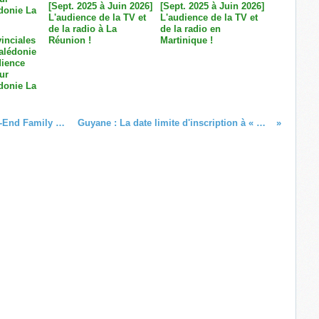
[Sept. 2025 à Juin 2026]
[Sept. 2025 à Juin 2026]
L'audience de la TV et
L'audience de la TV et
de la radio à La
de la radio en
inciales
Réunion !
Martinique !
alédonie
dience
ur
donie La
Disney+ dévoile le casting de « Week-End Family », son futur Disney+ Original français !
Guyane : La date limite d'inscription à « Mo Pitch 2021 » a été repoussée !