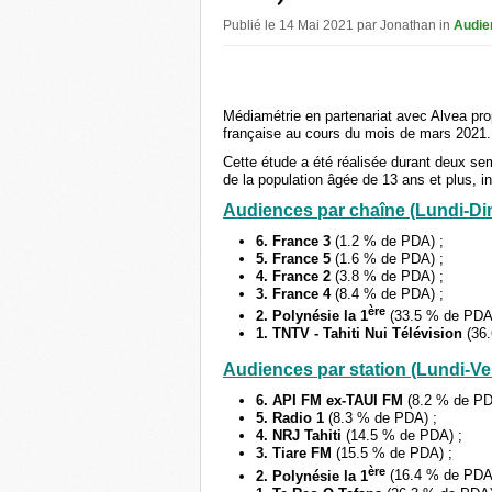
Publié le 14 Mai 2021 par Jonathan in
Audie
Médiamétrie en partenariat avec Alvea prop
française au cours du mois de mars 2021.
Cette étude a été réalisée durant deux se
de la population âgée de 13 ans et plus, i
Audiences par chaîne (Lundi-Di
6. France 3
(1.2 % de PDA) ;
5. France 5
(1.6 % de PDA) ;
4. France 2
(3.8 % de PDA) ;
3. France 4
(8.4 % de PDA) ;
ère
2. Polynésie la 1
(33.5 % de PDA
1. TNTV - Tahiti Nui Télévision
(36
Audiences par station (Lundi-Ve
6. API FM ex-TAUI FM
(8.2 % de PD
5. Radio 1
(8.3 % de PDA) ;
4. NRJ Tahiti
(14.5 % de PDA) ;
3. Tiare FM
(15.5 % de PDA) ;
ère
2. Polynésie la 1
(16.4 % de PDA