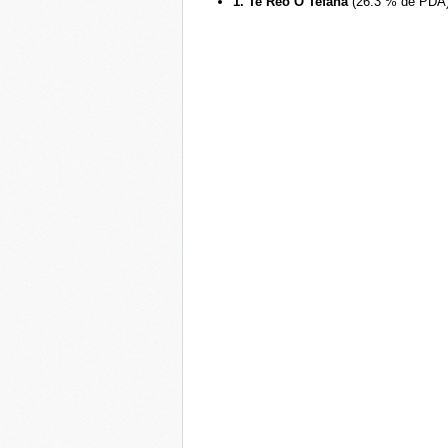
1. Te Reo O Tefana
(26.3 % de PDA