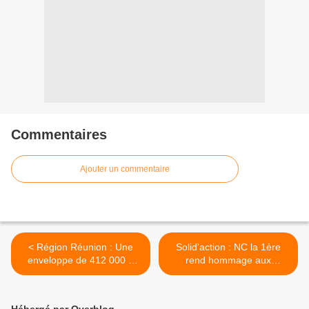
Commentaires
Ajouter un commentaire
< Région Réunion : Une
Solid'action : NC la 1ère
enveloppe de 412 000 €
rend hommage aux
pour l’Agence Film Réunion
bénévoles des associations
!
qui œuvrent chaque jour
pour les Calédoniens ! >