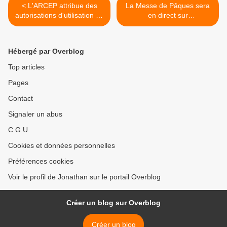
< L'ARCEP attribue des
La Messe de Pâques sera
autorisations d'utilisation de
en direct sur
fréquences à deux
Guadeloupe/Martinique/Gu
opérateurs ultramarins !
yane la 1ère ! >
Hébergé par Overblog
Top articles
Pages
Contact
Signaler un abus
C.G.U.
Cookies et données personnelles
Préférences cookies
Voir le profil de Jonathan sur le portail Overblog
Créer un blog sur Overblog
Créer un blog