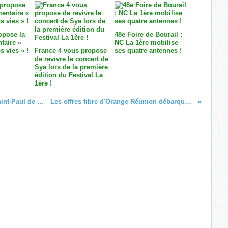
opose la
48e Foire de Bourail :
taire «
NC La 1ère mobilise
s vies » !
France 4 vous propose
ses quatre antennes !
de revivre le concert de
Sya lors de la première
édition du Festival La
1ère !
Suivez la messe de Noël à l'Église Saint-Paul de Mahina sur Polynésie la 1ère !
Les offres fibre d'Orange Réunion débarquent dans une nouvelle ville !