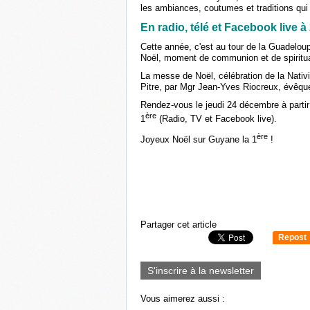
les ambiances, coutumes et traditions qui 
En radio, télé et Facebook live 
Cette année, c'est au tour de la Guadeloup
Noël, moment de communion et de spiritu
La messe de Noël, célébration de la Nativit
Pitre, par Mgr Jean-Yves Riocreux, évêq
Rendez-vous le jeudi 24 décembre à partir
ère
1
(Radio, TV et Facebook live).
ère
Joyeux Noël sur Guyane la 1
!
Partager cet article
Repost
0
S'inscrire à la newsletter
Vous aimerez aussi :