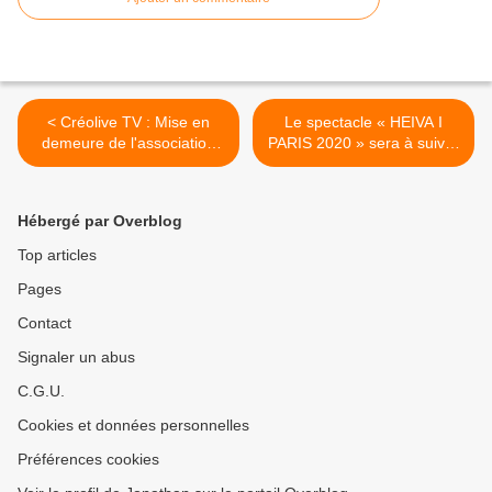
< Créolive TV : Mise en
Le spectacle « HEIVA I
demeure de l'association
PARIS 2020 » sera à suivre
Créolive Médias !
ce mois-ci sur les chaînes
La 1ère ! >
Hébergé par Overblog
Top articles
Pages
Contact
Signaler un abus
C.G.U.
Cookies et données personnelles
Préférences cookies