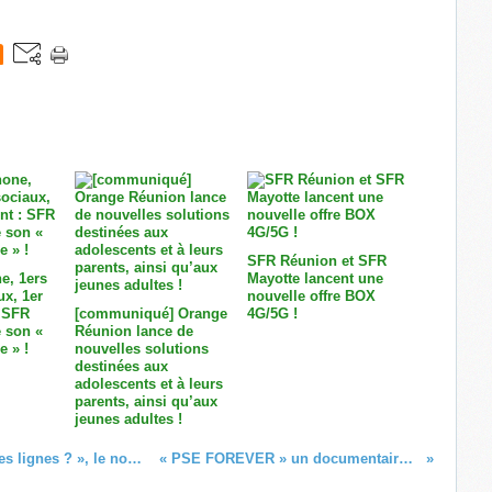
SFR Réunion et SFR
e, 1ers
Mayotte lancent une
ux, 1er
nouvelle offre BOX
 SFR
[communiqué] Orange
4G/5G !
 son «
Réunion lance de
e » !
nouvelles solutions
destinées aux
adolescents et à leurs
parents, ainsi qu’aux
jeunes adultes !
(MàJ) « Outre-mer, et si on bougeait les lignes ? », le nouveau rendez-vous d'information de la rédaction du Pôle Outre-Mer de France Télévisions !
« PSE FOREVER » un documentaire musical inédit à découvrir ce lundi sur Guadeloupe la 1ère !