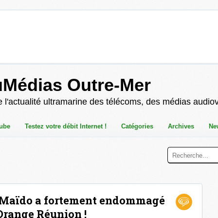
uMédias Outre-Mer
 l'actualité ultramarine des télécoms, des médias audio
ube
Testez votre débit Internet !
Catégories
Archives
Ne
u Maïdo a fortement endommagé
Orange Réunion !