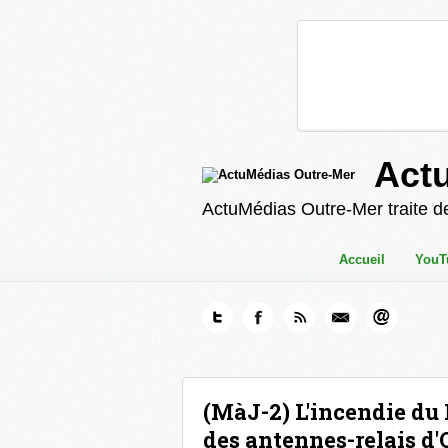
Act
ActuMédias Outre-Mer traite de
Accueil
YouT
(MàJ-2) L'incendie d
des antennes-relais d'