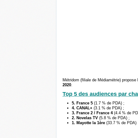
Métridom (filiale de Médiamétrie) propose 
2020
.
Top 5 des audiences par cha
5. France 5
(1.7 % de PDA) ;
4. CANAL+
(3.1 % de PDA) ;
3.
France 2 / France 4
(4.4 % de PD
2.
Novelas TV
(5.8 %
de PDA
) ;
1.
Mayotte la 1ère
(33.7 %
de PDA
)