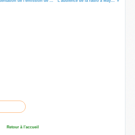
Saint-Pierre-et-Miquelon la 1ère : Présentation de l'émission de radio « Brume de Capelans »
L'audience de la radio à Mayotte (Oct. 2020)
Retour à l'accueil