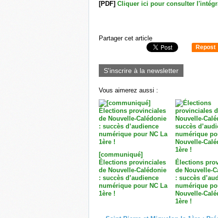
[PDF]
Cliquer ici pour consulter l'intégr
Partager cet article
Repost
0
S'inscrire à la newsletter
Vous aimerez aussi :
[communiqué]
Élections provinciales
Élections prov
de Nouvelle-Calédonie
de Nouvelle-C
: succès d’audience
: succès d’au
numérique pour NC La
numérique po
1ère !
Nouvelle-Calé
1ère !