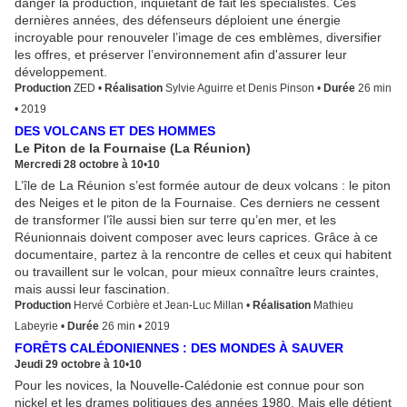
danger la production, inquiétant de fait les spécialistes. Ces
dernières années, des défenseurs déploient une énergie
incroyable pour renouveler l’image de ces emblèmes, diversifier
les offres, et préserver l’environnement afin d'assurer leur
développement.
Production
ZED
•
Réalisation
Sylvie Aguirre et Denis Pinson
•
Durée
26 min
•
2019
DES VOLCANS ET DES HOMMES
Le Piton de la Fournaise (La Réunion)
Mercredi 28 octobre à 10
•
10
L’île de La Réunion s’est formée autour de deux volcans : le piton
des Neiges et le piton de la Fournaise. Ces derniers ne cessent
de transformer l’île aussi bien sur terre qu’en mer, et les
Réunionnais doivent composer avec leurs caprices. Grâce à ce
documentaire, partez à la rencontre de celles et ceux qui habitent
ou travaillent sur le volcan, pour mieux connaître leurs craintes,
mais aussi leur fascination.
Production
Hervé Corbière et Jean-Luc Millan
•
Réalisation
Mathieu
Labeyrie
•
Durée
26 min
•
2019
FORÊTS CALÉDONIENNES : DES MONDES À SAUVER
Jeudi 29 octobre à 10
•
10
Pour les novices, la Nouvelle-Calédonie est connue pour son
nickel et les drames politiques des années 1980. Mais elle détient