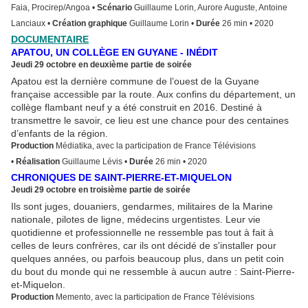
Faia, Procirep/Angoa
•
Scénario
Guillaume Lorin, Aurore Auguste, Antoine
Lanciaux
•
Création graphique
Guillaume Lorin
•
Durée
26 min
•
2020
DOCUMENTAIRE
APATOU, UN COLLÈGE EN GUYANE - INÉDIT
Jeudi 29 octobre
en deuxième partie de soirée
Apatou est la dernière commune de l’ouest de la Guyane
française accessible par la route. Aux confins du département, un
collège flambant neuf y a été construit en 2016. Destiné à
transmettre le savoir, ce lieu est une chance pour des centaines
d’enfants de la région.
Production
Médiatika, avec la participation de France Télévisions
•
Réalisation
Guillaume Lévis
•
Durée
26 min
•
2020
CHRONIQUES DE SAINT-PIERRE-ET-MIQUELON
Jeudi 29 octobre
en troisième partie de soirée
Ils sont juges, douaniers, gendarmes, militaires de la Marine
nationale, pilotes de ligne, médecins urgentistes. Leur vie
quotidienne et professionnelle ne ressemble pas tout à fait à
celles de leurs confrères, car ils ont décidé de s'installer pour
quelques années, ou parfois beaucoup plus, dans un petit coin
du bout du monde qui ne ressemble à aucun autre : Saint-Pierre-
et-Miquelon.
Production
Memento, avec la participation de France Télévisions