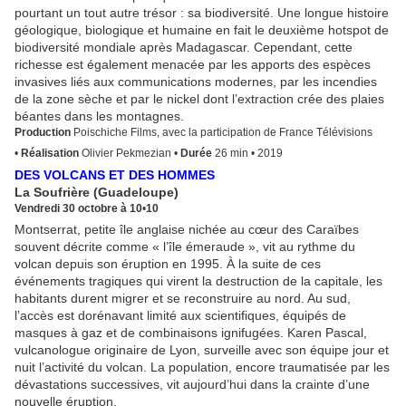
pourtant un tout autre trésor : sa biodiversité. Une longue histoire
géologique, biologique et humaine en fait le deuxième hotspot de
biodiversité mondiale après Madagascar. Cependant, cette
richesse est également menacée par les apports des espèces
invasives liés aux communications modernes, par les incendies
de la zone sèche et par le nickel dont l’extraction crée des plaies
béantes dans les montagnes.
Production
Poischiche Films, avec la participation de France Télévisions
•
Réalisation
Olivier Pekmezian
•
Durée
26 min
•
2019
DES VOLCANS ET DES HOMMES
La Soufrière (Guadeloupe)
Vendredi 30 octobre à 10
•
10
Montserrat, petite île anglaise nichée au cœur des Caraïbes
souvent décrite comme « l’île émeraude », vit au rythme du
volcan depuis son éruption en 1995. À la suite de ces
événements tragiques qui virent la destruction de la capitale, les
habitants durent migrer et se reconstruire au nord. Au sud,
l’accès est dorénavant limité aux scientifiques, équipés de
masques à gaz et de combinaisons ignifugées. Karen Pascal,
vulcanologue originaire de Lyon, surveille avec son équipe jour et
nuit l’activité du volcan. La population, encore traumatisée par les
dévastations successives, vit aujourd’hui dans la crainte d’une
nouvelle éruption.