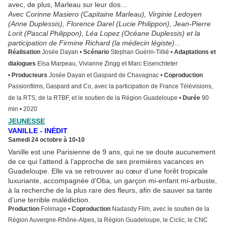
avec, de plus, Marleau sur leur dos…
Avec Corinne Masiero (Capitaine Marleau), Virginie Ledoyen
(Anne Duplessis), Florence Darel (Lucie Philippon), Jean-Pierre
Lorit (Pascal Philippon), Léa Lopez (Océane Duplessis) et la
participation de Firmine Richard (la médecin légiste)...
Réalisation
Josée Dayan
•
Scénario
Stephan Guérin-Tillié
•
Adaptations et
dialogues
Elsa Marpeau, Vivianne Zingg et Marc Eisenchteter
•
Producteurs
Josée Dayan et Gaspard de Chavagnac
•
Coproduction
Passionfilms, Gaspard and Co, avec la participation de France Télévisions,
de la RTS, de la RTBF, et le soutien de la Région Guadeloupe
•
Durée
90
min
•
2020
JEUNESSE
VANILLE - INÉDIT
Samedi 24 octobre à 10
•
10
Vanille est une Parisienne de 9 ans, qui ne se doute aucunement
de ce qui l’attend à l’approche de ses premières vacances en
Guadeloupe. Elle va se retrouver au cœur d’une forêt tropicale
luxuriante, accompagnée d’Oba, un garçon mi-enfant mi-arbuste,
à la recherche de la plus rare des fleurs, afin de sauver sa tante
d’une terrible malédiction.
Production
Folimage
•
Coproduction
Nadasdy Film, avec le soutien de la
Région Auvergne-Rhône-Alpes, la Région Guadeloupe, le Ciclic, le CNC