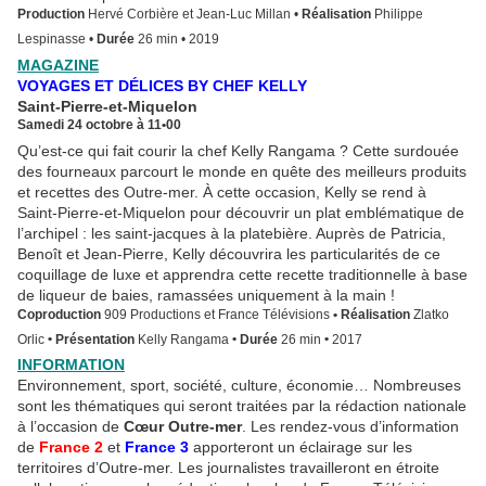
Production
Hervé Corbière et Jean-Luc Millan
•
Réalisation
Philippe
Lespinasse
•
Durée
26 min
•
2019
MAGAZINE
VOYAGES ET DÉLICES BY CHEF KELLY
Saint-Pierre-et-Miquelon
Samedi 24 octobre à 11
•
00
Qu’est-ce qui fait courir la chef Kelly Rangama ? Cette surdouée
des fourneaux parcourt le monde en quête des meilleurs produits
et recettes des Outre-mer. À cette occasion, Kelly se rend à
Saint-Pierre-et-Miquelon pour découvrir un plat emblématique de
l’archipel : les saint-jacques à la platebière. Auprès de Patricia,
Benoît et Jean-Pierre, Kelly découvrira les particularités de ce
coquillage de luxe et apprendra cette recette traditionnelle à base
de liqueur de baies, ramassées uniquement à la main !
Coproduction
909 Productions et France Télévisions
•
Réalisation
Zlatko
Orlic
•
Présentation
Kelly Rangama
•
Durée
26 min
•
2017
INFORMATION
Environnement, sport, société, culture, économie… Nombreuses
sont les thématiques qui seront traitées par la rédaction nationale
à l’occasion de
Cœur Outre-mer
. Les rendez-vous d’information
de
France 2
et
France 3
apporteront un éclairage sur les
territoires d’Outre-mer. Les journalistes travailleront en étroite