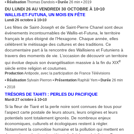
•
Réalisation
Thomas Dandois
•
Durée
26 min
•
2019
DU LUNDI 26 AU VENDREDI 30 OCTOBRE À 10
•
10
WALLIS-ET-FUTUNA, UN MOIS EN FÊTE
Lundi 26 octobre à 10
•
10
Les fêtes de Saint-Joseph et de Saint-Pierre Chanel sont deux
événements incontournables de Wallis-et-Futuna, le territoire
français le plus éloigné de l’Hexagone. Chaque année, elles
célèbrent le métissage des cultures et des traditions. Ce
documentaire part à la rencontre des Wallisiens et Futuniens à
travers des moments de vie. L’occasion de découvrir un territoire
e
qui évolue depuis son évangélisation massive à la fin du XIX
siècle entre religion et coutumes.
Production
Antipode, avec la participation de France Télévisions
•
Réalisation
Sylvain Pierron
•
Présentation
Raphäl Yem
•
Durée
26 min
•
2018
TRÉSORS DE TAHITI : PERLES DU PACIFIQUE
Mardi 27 octobre à 10
•
10
Si la fleur de Tiaré et la perle noire sont connues de tous pour
l'aspect carte postale de leurs atours, leurs origines et leurs
potentiels sont totalement ignorés. De nombreux enjeux
économiques, culturels et écologiques restent à régler.
Notamment la convoitise humaine et la pollution qui mettent en