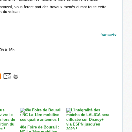
Daroussi, vous feront part des travaux menés durant toute cette
s du volcan.
france•tv
9h à 16h
48e Foire de Bourail :
NC La 1ère mobilise