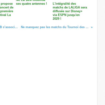
 propose
ses quatre antennes !
L'intégralité des
concert de
matchs de LALIGA sera
 première
diffusée sur Disney+
tival La
via ESPN jusqu'en
2029 !
CIRANO Group, RCI Group et TF1 PUB s’associent pour lancer AdWeb Outremer !
Ne manquez pas les matchs du Tournoi des IV Nations sur Polynésie la 1ère !