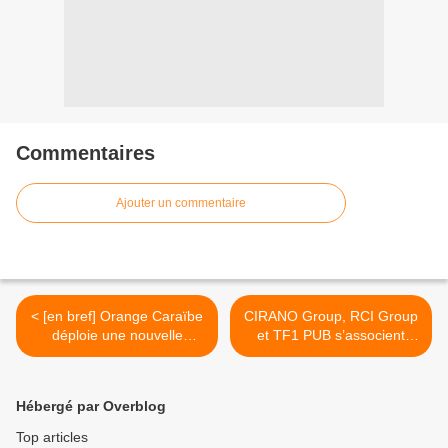
Commentaires
Ajouter un commentaire
< [en bref] Orange Caraïbe
CIRANO Group, RCI Group
déploie une nouvelle
et TF1 PUB s’associent
antenne-relais en
pour lancer AdWeb
Guadeloupe !
Outremer ! >
Hébergé par Overblog
Top articles