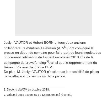
Joslyn VAUTOR et Hubert BORNIL, tous deux anciens
[1]
collaborateurs d'Antilles Télévision (ATV
) ont convoqué la
presse en début de semaine pour faire part de leurs inquiétudes
concernant l'utilisation de l'argent récolté en 2018 lors de la
[
2]
campagne de crowdfunding
, ainsi que le rapprochement du
Réseau Vià avec la chaîne BFM.
De plus, M. Joslyn VAUTOR n’exclut pas la possibilité de placer
cette affaire entre les mains de la justice.
________________________________
1.
Devenu viàATV en octobre 2018.
2.
Grâce à cette action,
671 312,35€
ont été récoltés.