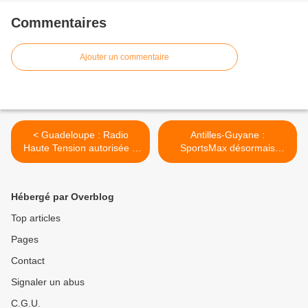
Commentaires
Ajouter un commentaire
< Guadeloupe : Radio
Antilles-Guyane :
Haute Tension autorisée à
SportsMax désormais
émettre dans une nouvelle
disponible en prépayé ! >
zone !
Hébergé par Overblog
Top articles
Pages
Contact
Signaler un abus
C.G.U.