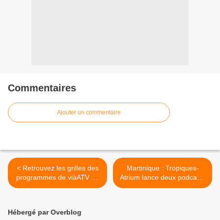
Commentaires
Ajouter un commentaire
< Retrouvez les grilles des
Martinique : Tropiques-
programmes de viàATV du
Atrium lance deux podcasts
22 août au 04 septembre
littéraires ! >
2020 !
Hébergé par Overblog