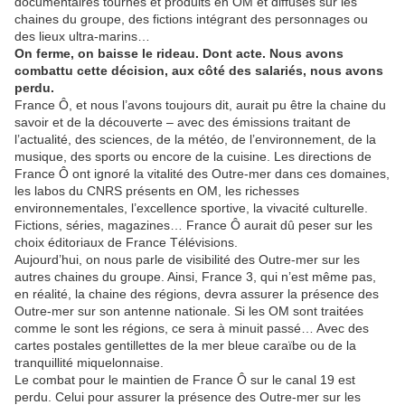
documentaires tournés et produits en OM et diffusés sur les
chaines du groupe, des fictions intégrant des personnages ou
des lieux ultra-marins…
On ferme, on baisse le rideau. Dont acte. Nous avons
combattu cette décision, aux côté des salariés, nous avons
perdu.
France Ô, et nous l’avons toujours dit, aurait pu être la chaine du
savoir et de la découverte – avec des émissions traitant de
l’actualité, des sciences, de la météo, de l’environnement, de la
musique, des sports ou encore de la cuisine. Les directions de
France Ô ont ignoré la vitalité des Outre-mer dans ces domaines,
les labos du CNRS présents en OM, les richesses
environnementales, l’excellence sportive, la vivacité culturelle.
Fictions, séries, magazines… France Ô aurait dû peser sur les
choix éditoriaux de France Télévisions.
Aujourd’hui, on nous parle de visibilité des Outre-mer sur les
autres chaines du groupe. Ainsi, France 3, qui n’est même pas,
en réalité, la chaine des régions, devra assurer la présence des
Outre-mer sur son antenne nationale. Si les OM sont traitées
comme le sont les régions, ce sera à minuit passé… Avec des
cartes postales gentillettes de la mer bleue caraïbe ou de la
tranquillité miquelonnaise.
Le combat pour le maintien de France Ô sur le canal 19 est
perdu. Celui pour assurer la présence des Outre-mer sur les