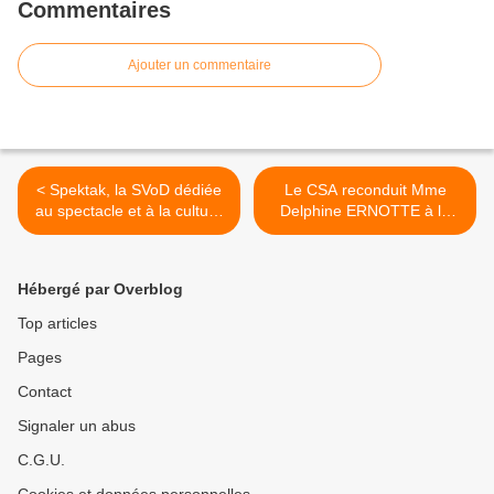
Commentaires
Ajouter un commentaire
< Spektak, la SVoD dédiée
Le CSA reconduit Mme
au spectacle et à la culture
Delphine ERNOTTE à la
guadeloupéenne !
tête de France Télévisions !
>
Hébergé par Overblog
Top articles
Pages
Contact
Signaler un abus
C.G.U.
Cookies et données personnelles