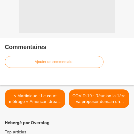
Commentaires
Ajouter un commentaire
< Martinique : Le court
COVID-19 : Réunion la 1ère
métrage « American dream
va proposer demain une
» primé au Black Web Fest
édition consacrée à la filière
2020
agricole ! >
Hébergé par Overblog
Top articles