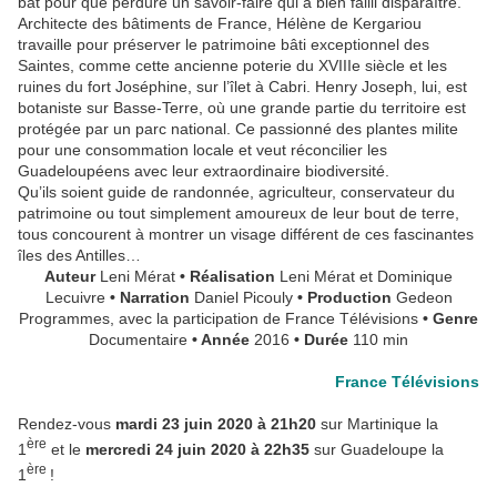
bat pour que perdure un savoir-faire qui a bien failli disparaître.
Architecte des bâtiments de France, Hélène de Kergariou
travaille pour préserver le patrimoine bâti exceptionnel des
Saintes, comme cette ancienne poterie du XVIIIe siècle et les
ruines du fort Joséphine, sur l’îlet à Cabri. Henry Joseph, lui, est
botaniste sur Basse-Terre, où une grande partie du territoire est
protégée par un parc national. Ce passionné des plantes milite
pour une consommation locale et veut réconcilier les
Guadeloupéens avec leur extraordinaire biodiversité.
Qu’ils soient guide de randonnée, agriculteur, conservateur du
patrimoine ou tout simplement amoureux de leur bout de terre,
tous concourent à montrer un visage différent de ces fascinantes
îles des Antilles…
Auteur
Leni Mérat
• Réalisation
Leni Mérat et Dominique
Lecuivre
• Narration
Daniel Picouly
• Production
Gedeon
Programmes, avec la participation de France Télévisions
• Genre
Documentaire
• Année
2016
• Durée
110 min
France Télévisions
Rendez-vous
mardi 23 juin 2020 à 21h20
sur Martinique la
ère
1
et le
mercredi 24 juin 2020 à 22h35
sur Guadeloupe la
ère
1
!