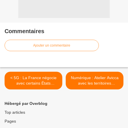
Commentaires
Ajouter un commentaire
< 5G : La France négocie
Numérique : Atelier Avicca
avec certains États
avec les territoires
caribéens concernant la
ultramarins >
bande 700 MHz !
Hébergé par Overblog
Top articles
Pages