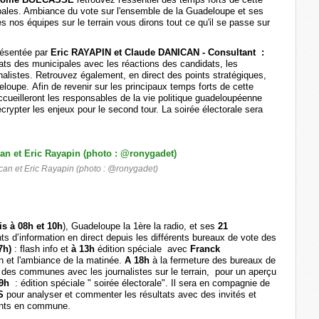
pales. Ambiance du vote sur l'ensemble de la Guadeloupe et ses
s nos équipes sur le terrain vous dirons tout ce qu'il se passe sur
résentée par
Eric RAYAPIN et Claude DANICAN - Consultant :
ats des municipales avec les réactions des candidats, les
alistes. Retrouvez également, en direct des points stratégiques,
oupe. Afin de revenir sur les principaux temps forts de cette
accueilleront les responsables de la vie politique guadeloupéenne
écrypter les enjeux pour le second tour. La soirée électorale sera
an et Eric Rayapin (photo : @ronygadet)
is à 08h et 10h
),
Guadeloupe la 1ère la radio, et ses
21
s d’information en direct depuis les différents bureaux de vote des
17h)
: flash info et
à 13h
édition spéciale avec
Franck
on et l'ambiance de la matinée.
A 18h
à la fermeture des bureaux de
 des communes avec les journalistes sur le terrain, pour un aperçu
19h
: édition spéciale " soirée électorale". Il sera en compagnie de
ES
pour analyser et commenter les résultats avec des invités et
dants en commune.