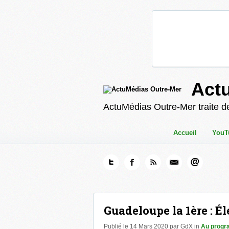
Act
ActuMédias Outre-Mer traite de
Accueil
YouT
Guadeloupe la 1ère : É
Publié le 14 Mars 2020 par GdX in
Au progr