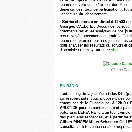
journée de vote de ce 1er tour des Munici
dépendances, taux de participation... toute
l'ensemble du département.
- Soirée électorale en direct à 19h00 :
p
Georges CALIXTE .
Découvrez les résult
commentaires et les analyses de nos journ
nos envoyés spéciaux dans toute la Guadel
journée de premier tour, nos journalistes 
pour analyser les résultats du scrutin et d
disponible en replay sur notre
site.
Claude Danic
EN RADIO :
Tout au long de la journée, et
dès 06h
(
pu
correspondants
vous proposent des point
communes de la Guadeloupe.
A 12h (et 
ARISTIDE
pour un point sur la participati
vote,
Eric LEFEVRE
fera un tour complet
des premières tendances, et
à partir de 
Gilbert PINCEMAIL et Sébastien GILL
consultants. Intervention des correspon