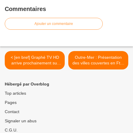
Commentaires
Ajouter un commentaire
< [en bref] Graphé TV HD
Outre-Mer : Présentation
arrive prochainement sur
des villes couvertes en FttH
SFR Caraïbes !
par des investisseurs privés
! (2019) >
Hébergé par Overblog
Top articles
Pages
Contact
Signaler un abus
C.G.U.