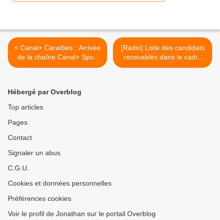
< Canal+ Caraïbes : Arrivée
[Radio] Liste des candidats
de la chaîne Canal+ Sport
recevables dans le cadre
Week-End !
de l'appel aux candidatures
lancé à La Réunion et de
Mayotte >
Hébergé par Overblog
Top articles
Pages
Contact
Signaler un abus
C.G.U.
Cookies et données personnelles
Préférences cookies
Voir le profil de Jonathan sur le portail Overblog