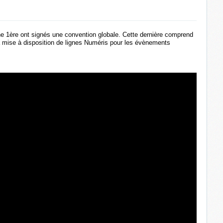
e 1ère ont signés une convention globale. Cette dernière comprend
la mise à disposition de lignes Numéris pour les évènements