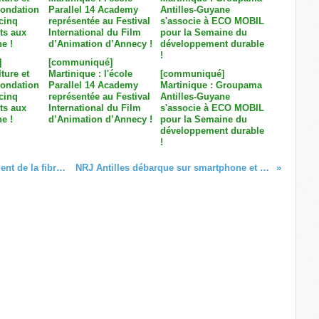
]
[communiqué]
ture et
Martinique : l'école
[communiqué]
Fondation
Parallel 14 Academy
Martinique : Groupama
cinq
représentée au Festival
Antilles-Guyane
ts aux
International du Film
s'associe à ECO MOBIL
e !
d’Animation d’Annecy !
pour la Semaine du
développement durable
!
SFR Réunion : Planning du déploiement de la fibre optique
NRJ Antilles débarque sur smartphone et tablette !