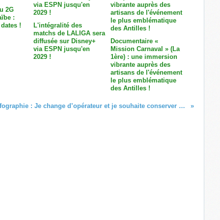
au 2G
ïbe :
dates !
L'intégralité des
matchs de LALIGA sera
diffusée sur Disney+
Documentaire «
via ESPN jusqu'en
Mission Carnaval » (La
2029 !
1ère) : une immersion
vibrante auprès des
artisans de l'événement
le plus emblématique
des Antilles !
Infographie : Je change d’opérateur et je souhaite conserver mon numéro de téléphone fixe !