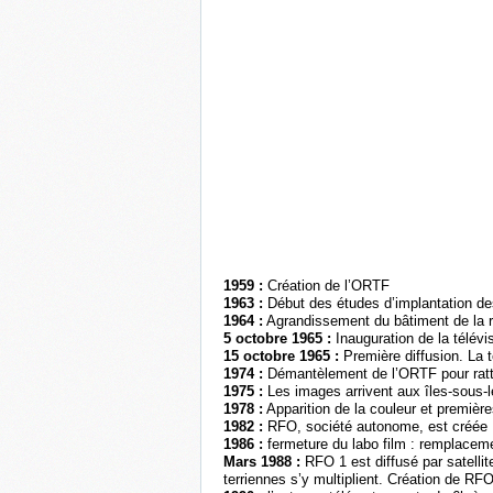
1959 :
Création de l’ORTF
1963 :
Début des études d’implantation d
1964 :
Agrandissement du bâtiment de la ru
5 octobre 1965 :
Inauguration de la télévi
15 octobre 1965 :
Première diffusion. La 
1974 :
Démantèlement de l’ORTF pour rat
1975 :
Les images arrivent aux îles-sous-l
1978 :
Apparition de la couleur et première
1982 :
RFO, société autonome, est créée
1986 :
fermeture du labo film : remplaceme
Mars 1988 :
RFO 1 est diffusé par satellit
terriennes s’y multiplient. Création de RFO