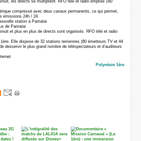
inuit, les directs se multiplient. RFO télé et radio emploie 180
umérique compressé avec deux canaux permanents, ce qui permet,
es émissions 24h / 24.
nouvelle station à Pamatai
aux de Pamatai
inuit et plus en plus de directs sont organisés. RFO télé et radio
ère. Elle dispose de 32 stations terriennes (80 émetteurs TV et 44
de desservir le plus grand nombre de téléspectateurs et d’auditeurs
ternet
Polynésie 1ère