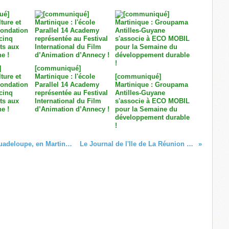
]
[communiqué]
ture et
Martinique : l'école
[communiqué]
Fondation
Parallel 14 Academy
Martinique : Groupama
cinq
représentée au Festival
Antilles-Guyane
ts aux
International du Film
s'associe à ECO MOBIL
e !
d’Animation d’Annecy !
pour la Semaine du
développement durable
!
(MAJ) Audience de la télévision en Guadeloupe, en Martinique et à La Réunion
Le Journal de l'Ile de La Réunion en difficulté ?