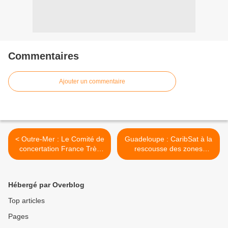
Commentaires
Ajouter un commentaire
< Outre-Mer : Le Comité de
Guadeloupe : CaribSat à la
concertation France Très
rescousse des zones
Haut Débit examinera 4
blanches du Grand-Bourg >
projets publics
Hébergé par Overblog
Top articles
Pages