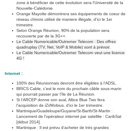
zone à bénéficier de cette évolution sera l'Université de la
Nouvelle-Calédonie.
Orange Mayotte démontrera ses équipements de coeur de
réseau chinois utilisé de maniere illégale, d'ici le 1er
trimestre.
Selon Orange Réunion, 90% de la population sera
recouverte par de la 3G++.
Le Cable Numericable/Outremer Telecom : Des offres 
quadruplay (TV, Net, VoIP & Mobile) sont à prévoir.
Le Cable Numericable/Outremer Telecom veut une licence 
4G !
Internet :
100% des Réunionnais devront être éligibles à l'ADSL.
BRICS Cable, c'est le nom du prochain câble sous-marin
qui pourrait passer par l'île de La Réunion.
Si l'ARCEP donne son aval, Altice Blue Two fera
l'acquisition de iZi/Mobius, d'ici le 1er trimestre.
Martinique/Guadeloupe/Guyane/St-Barth/St-Martin :
Lancement de l'opérateur internet par satellite : CaribSat
[début 2014].
Martinique : Il est prévu d’acheter de très grandes