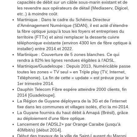
capacités de débit sur un câble sous-marin existant et de
les revendre aux opérateurs de détail (Mediaserv, Digicel,
etc..) à moindre coût.
Martinique : Dans le cadre du Schéma Directeur
d’Aménagement Numérique (SDAN), il est acté d’étendre
la fibre optique jusqu’à tous les foyers et entreprises du
territoire (FTTx) et ainsi remplacer la desserte cuivre
téléphonique existante (environ 4300 km de fibre optique à
installer) entre 2014 et 2022.
Martinique : Couverture de 5 zones blanches. Ce qui
rendra à 82% les lignes rendues éligibles à l'ADSL.
Martinique/Guadeloupe : Depuis 2013, Numéricâble passe
toutes les zones « TV seul » en Triple play (TV, Internet,
Téléphonie). La fin de cette « update » est prévue pour le
1er trimestre 2014.
Dauphin Telecom Fibre espére atteindre 2000 clients, fin
2014 [Guadeloupe].
La Région de Guyane déployera de la 3G et de l'internet
fixe dans les communes et villages isolés, d'ici la mi-2014.
La Guyane fournira du haut débit à Amapá (Brésil), grâce
au déploiement d'une fibre optique.
Lancement de l'ADSL2+ par Orange Caraibe (jusqu'à
40Mbit/s) [début 2014].
Début des travaux
de la ville de Saint-Laurent du Maroni,