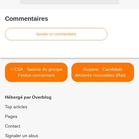
Commentaires
Ajouter un commentaire
< CSA : Saisine du groupe
Guyane : Candidats
Findus concernant
déclarés recevables (Radio)
l’utilisation du nom de la
>
marque dans les médias
audiovisuels dans l’affaire
Hébergé par Overblog
de la viande de cheval
Top articles
Pages
Contact
Signaler un abus